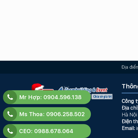
Địa điể
Thông
Mr Hợp: 0904.596.138
Công t
Địa chỉ
Ms Thoa: 0906.258.502
Hà Nội
Điện th
Email:
i
CEO: 0988.678.064