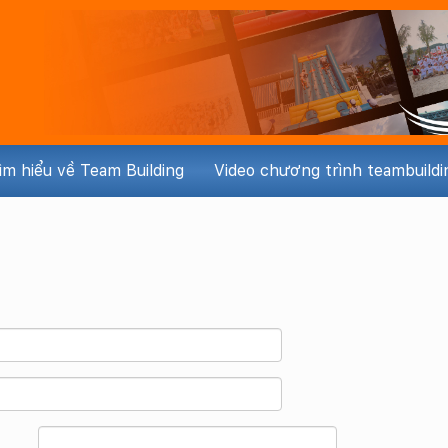
ìm hiểu về Team Building
Video chương trình teambuildi