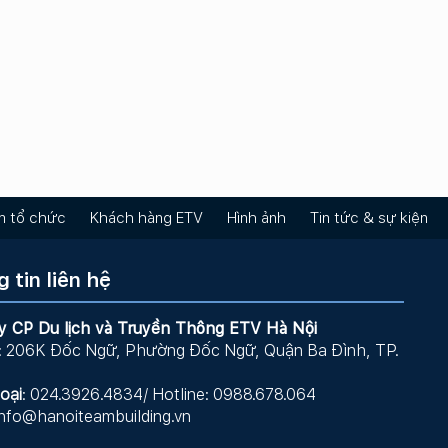
m tổ chức
Khách hàng ETV
Hình ảnh
Tin tức & sự kiện
 tin liên hệ
y CP Du lịch và Truyền Thông ETV Hà Nội
: 206K Đốc Ngữ, Phường Đốc Ngữ, Quận Ba Đình, TP.
oại
: 024.3926.4834/ Hotline: 0988.678.064
nfo@hanoiteambuilding.vn