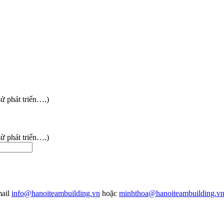
sử phát triển….)
sử phát triển….)
mail
info@hanoiteambuilding.vn
hoặc
minhthoa@hanoiteambuilding.v