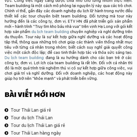
vực. Công việc ngày càng được chia nhỏ cho từng nhóm thực hiện.
Team building là một cách mô phỏng lại nguyên lý này qua các trò chơi.
Chính vì thế, gần đây các doanh nghiệp du lịch lữ hành trong nước đều
thiết kế các tour chuyên biệt team building. Đối tượng mà tour này
hướng đến là các công ty, đơn vị. ETV HN đã phát triển gói sản phẩm
mới – hành trình “Truy tìm kho báu nhà vua” trên vịnh Hạ Long với gói kết
hợp sản phẩm
du lịch team building
chuyên nghiệp và nghỉ dưỡng trên
du thuyền. Tour này là sự kết hợp giữa nghỉ dưỡng và các hoạt động
tập thể, thông qua những trò chơi giúp các thành viên thống nhất mục
tiêu với từng cá nhân trong nhóm; biết cách suy nghĩ giải quyết công
việc một cách độc lập; đề cao tinh thần hợp tác và thỏa sức sáng tạo.
Du lịch team building
đang là xu hướng dành cho các bạn trẻ ở các
công ty, đơn vị. Lợi ích của team building là rất lớn. Đối với cá nhân thì
đó là một quá trình trải nghiệm thú vị có sự kết hợp giữa công việc, vui
chơi giải trí và nghĩ dưỡng. Đối với doanh nghiệp, các hoạt động này
giúp họ trở nên “khỏe mạnh” và phát triển bền vững.
BÀI VIẾT MỚI HƠN
Tour Thái Lan giá rẻ
Tour du lịch Thái Lan
Tour du lịch Thái Lan giá rẻ
Tour Thái Lan hàng ngày