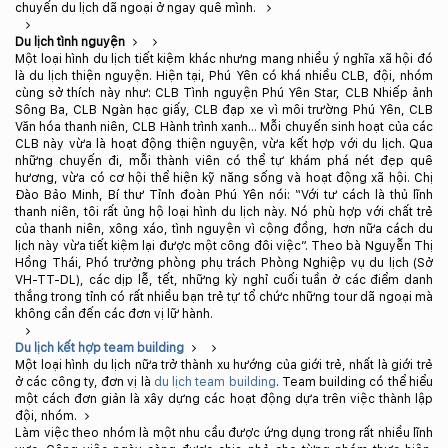
chuyến du lịch dã ngoại ở ngay quê mình.
Du lịch tình nguyện
Một loại hình du lịch tiết kiệm khác nhưng mang nhiều ý nghĩa xã hội đó
là du lịch thiện nguyện. Hiện tại, Phú Yên có khá nhiều CLB, đội, nhóm
cùng sở thích này như: CLB Tình nguyện Phú Yên Star, CLB Nhiếp ảnh
Sông Ba, CLB Ngàn hạc giấy, CLB đạp xe vì môi trường Phú Yên, CLB
Văn hóa thanh niên, CLB Hành trình xanh… Mỗi chuyến sinh hoạt của các
CLB này vừa là hoạt động thiện nguyện, vừa kết hợp với du lịch. Qua
những chuyến đi, mỗi thành viên có thể tự khám phá nét đẹp quê
hương, vừa có cơ hội thể hiện kỹ năng sống và hoạt động xã hội. Chị
Đào Bảo Minh, Bí thư Tỉnh đoàn Phú Yên nói: “Với tư cách là thủ lĩnh
thanh niên, tôi rất ủng hộ loại hình du lịch này. Nó phù hợp với chất trẻ
của thanh niên, xông xáo, tình nguyện vì cộng đồng, hơn nữa cách du
lịch này vừa tiết kiệm lại được một công đôi việc”. Theo bà Nguyễn Thị
Hồng Thái, Phó trưởng phòng phụ trách Phòng Nghiệp vụ du lịch (Sở
VH-TT-DL), các dịp lễ, tết, những kỳ nghỉ cuối tuần ở các điểm danh
thắng trong tỉnh có rất nhiều bạn trẻ tự tổ chức những tour dã ngoại mà
không cần đến các đơn vị lữ hành.
Du lịch kết hợp team building
Một loại hình du lịch nữa trở thành xu hướng của giới trẻ, nhất là giới trẻ
ở các công ty, đơn vị là
du lịch team building
. Team building có thể hiểu
một cách đơn giản là xây dựng các hoạt động dựa trên việc thành lập
đội, nhóm.
Làm việc theo nhóm là một nhu cầu được ứng dụng trong rất nhiều lĩnh