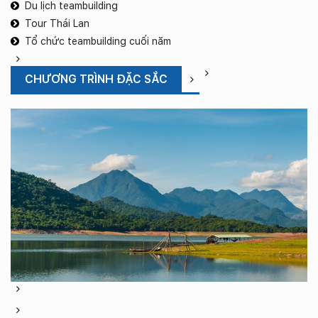
Du lịch teambuilding
Tour Thái Lan
Tổ chức teambuilding cuối năm
CHƯƠNG TRÌNH ĐẶC SẮC
T
d
lị
t
bu
si
t
H
N
c