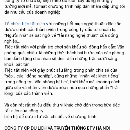
công ty tổ chức sự kiện theo đó luôn xây dựng những ý
tưởng mới mẻ, format chương trình hấp dẫn nhằm đáp ứng tối
đa nhu cầu của doanh nghiệp.
Tổ chức tiệc tất niên
với những tiết mục nghệ thuật đặc sắc
được chính các thành viên trong công ty đầu tư chuẩn bị.
"Người nhà" sẽ bất ngờ về "tài năng nghệ thuật" của đồng
nghiệp...
Tiệc tất niên với phần trò chơi sân khấu sôi động hấp dẫn: Văn
phòng quái chiêu là những thử thách hài hước của các phòng
ban dành tặng cho nhau sẽ đem đến những trận cười sảng
khoái bất tận.
Tiệc tất niên với giây phút sâu lắng trong phần chia sẻ của
"sếp", của "đồng nghiệp", cũng những "nhân vật khét tiếng"
trong công ty: Văn phòng bật mí, thời khắc mà khoảng cách
giữa sếp và nhân viên được xóa nhòa qua những phần "trải
lòng" của các thành viên.
Và còn rất rất nhiều điều thú vị khác chờ đón trong bữa tiệc
tất niên của công ty.
Liên hệ để được tư vấn chi tiết về chương trình:
CÔNG TY CP DU LỊCH VÀ TRUYỀN THÔNG ETV HÀ NỘI