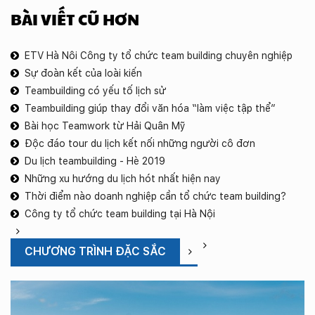
BÀI VIẾT CŨ HƠN
ETV Hà Nôi Công ty tổ chức team building chuyên nghiệp
Sự đoàn kết của loài kiến
Teambuilding có yếu tố lịch sử
Teambuilding giúp thay đổi văn hóa “làm việc tập thể”
Bài học Teamwork từ Hải Quân Mỹ
Độc đáo tour du lịch kết nối những người cô đơn
Du lịch teambuilding - Hè 2019
Những xu hướng du lịch hót nhất hiện nay
Thời điểm nào doanh nghiệp cần tổ chức team building?
Công ty tổ chức team building tại Hà Nội
CHƯƠNG TRÌNH ĐẶC SẮC
T
d
lị