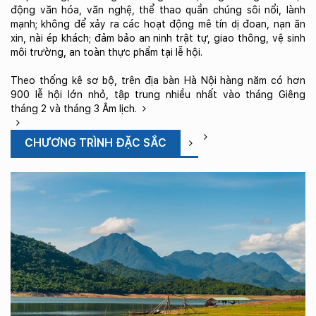
động văn hóa, văn nghệ, thể thao quần chúng sôi nổi, lành
mạnh; không để xảy ra các hoạt động mê tín dị đoan, nạn ăn
xin, nài ép khách; đảm bảo an ninh trật tự, giao thông, vệ sinh
môi trường, an toàn thực phẩm tại lễ hội.
Theo thống kê sơ bộ, trên địa bàn Hà Nội hàng năm có hơn
900 lễ hội lớn nhỏ, tập trung nhiều nhất vào tháng Giêng
tháng 2 và tháng 3 Âm lịch.
CHƯƠNG TRÌNH ĐẶC SẮC
T
d
lị
t
bu
si
t
H
N
c