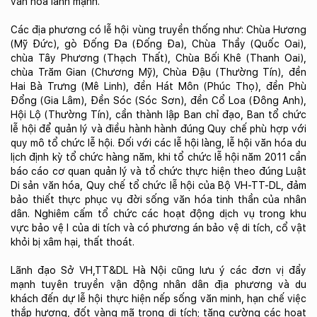
văn hóa lành mạnh.
Các địa phương có lễ hội vùng truyền thống như: Chùa Hương
(Mỹ Đức), gò Đống Đa (Đống Đa), Chùa Thầy (Quốc Oai),
chùa Tây Phương (Thạch Thất), Chùa Bối Khê (Thanh Oai),
chùa Trăm Gian (Chương Mỹ), Chùa Đậu (Thường Tín), đền
Hai Bà Trưng (Mê Linh), đền Hát Môn (Phúc Thọ), đền Phù
Đổng (Gia Lâm), Đền Sóc (Sóc Sơn), đền Cổ Loa (Đông Anh),
Hội Lộ (Thường Tín), cần thành lập Ban chỉ đạo, Ban tổ chức
lễ hội để quản lý và điều hành hành đúng Quy chế phù hợp với
quy mô tổ chức lễ hội. Đối với các lễ hội làng, lễ hội văn hóa du
lịch định kỳ tổ chức hàng năm, khi tổ chức lễ hội năm 2011 cần
báo cáo cơ quan quản lý và tổ chức thực hiện theo đúng Luật
Di sản văn hóa, Quy chế tổ chức lễ hội của Bộ VH-TT-DL, đảm
bảo thiết thực phục vụ đời sống văn hóa tinh thần của nhân
dân. Nghiêm cấm tổ chức các hoạt động dịch vụ trong khu
vực bảo vệ I của di tích và có phương án bảo vệ di tích, cổ vật
khỏi bị xâm hại, thất thoát.
Lãnh đạo Sở VH,TT&DL Hà Nội cũng lưu ý các đơn vị đẩy
mạnh tuyên truyền vận động nhân dân địa phương và du
khách đến dự lễ hội thực hiện nếp sống văn minh, hạn chế việc
thắp hương, đốt vàng mã trong di tích; tăng cường các hoạt