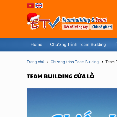
Home
Chương trình Team Building
T
Trang chủ
Chương trình Team Building
Team B
TEAM BUILDING CỬA LÒ