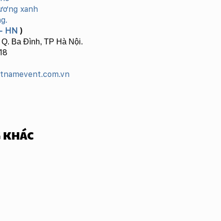
dương xanh
g.
- HN
)
 Q. Ba Đình, TP Hà Nội.
18
etnamevent.com.vn
 KHÁC