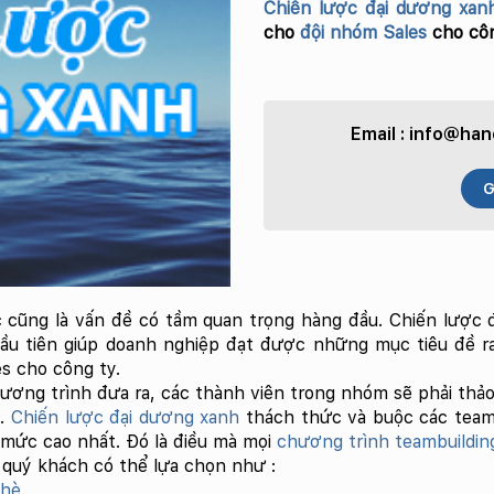
Chiến lược đại dương xa
cho
đội nhóm Sales
cho côn
Email :
info@hano
G
c cũng là vấn đề có tầm quan trọng hàng đầu. Chiến lược
đầu tiên giúp doanh nghiệp đạt được những mục tiêu đề ra
s cho công ty.
ương trình đưa ra, các thành viên trong nhóm sẽ phải th
h.
Chiến lược đại dương xanh
thách thức và buộc các team 
 mức cao nhất. Đó là điều mà mọi
chương trình teambuildin
quý khách có thể lựa chọn như :
 hè