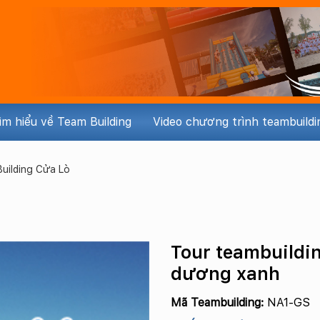
ìm hiểu về Team Building
Video chương trình teambuildi
uilding Cửa Lò
Tour teambuildin
dương xanh
Mã Teambuilding:
NA1-GS