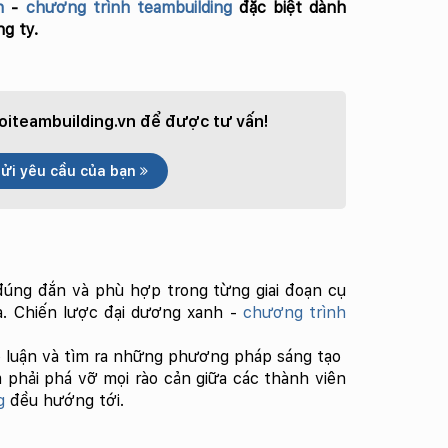
nh
-
chương trình teambuilding
đặc biệt dành
g ty.
iteambuilding.vn
để được tư vấn!
ửi yêu cầu của bạn
 đúng đắn và phù hợp trong từng giai đoạn cụ
.
Chiến lược đại dương xanh -
chương trình
ảo luận và tìm ra những phương pháp sáng tạo
phải phá vỡ mọi rào cản giữa các thành viên
g
đều hướng tới.