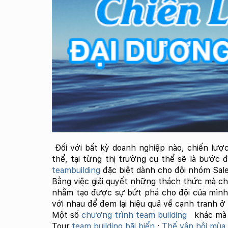
Đối với bất kỳ doanh nghiệp nào, chiến lượ
thể, tại từng thị trường cụ thể sẽ là bước 
teambuilding
đặc biệt dành cho đội nhóm Sale
Bằng việc giải quyết những thách thức mà ch
nhằm tạo được sự bứt phá cho đội của mìn
với nhau để đem lại hiệu quả về cạnh tranh ở
Một số
chương trình team building
khác mà 
Tour
team building bãi biển
:
Thế vận hội mùa