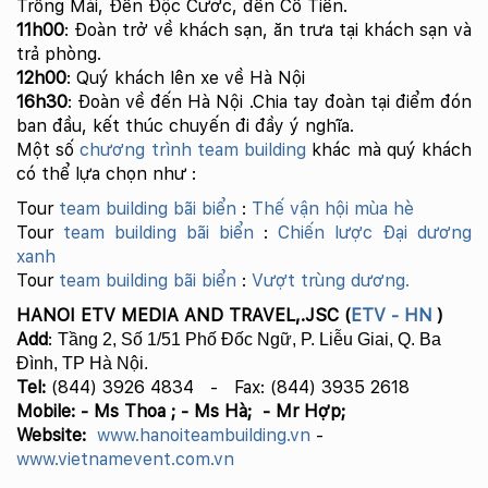
Trống Mái, Đền Độc Cước, đền Cô Tiên.
11h00
: Đoàn trở về khách sạn, ăn trưa tại khách sạn và
trả phòng.
12h00
: Quý khách lên xe về Hà Nội
16h30
: Đoàn về đến Hà Nội .Chia tay đoàn tại điểm đón
ban đầu, kết thúc chuyến đi đầy ý nghĩa.
Một số
chương trình team building
khác mà quý khách
có thể lựa chọn như :
Tour
team building bãi biển
:
Thế vận hội mùa hè
Tour
team building bãi biển
:
Chiến lược Đại dương
xanh
Tour
team building bãi biển
:
Vượt trùng dương.
HANOI ETV MEDIA AND TRAVEL,.JSC (
ETV - HN
)
Add
:
Tầng 2, Số 1/51 Phố Đốc Ngữ, P. Liễu Giai, Q. Ba
Đình, TP Hà Nội.
Tel:
(844) 3926 4834 -
Fax: (844) 3935 2618
Mobile: - Ms Thoa ; - Ms Hà;
- Mr Hợp;
Website:
www.hanoiteambuilding.vn
-
www.vietnamevent.com.vn