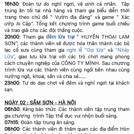
16h30
: Đoàn tự do nghỉ ngơi, vệ sinh cá nhân. Tập
trung ăn tối tại nhà hàng và tham gia biểu diễn thời
trang theo chủ đề “ Vườn địa đàng” và game “ Xác
ướp Ai Cập”. Tổng kết chương trình game buổi chiều
và trao giải cho các đội thắng cuộc.
20h00
: Tham gia
đêm lửa trại
“ HUYỀN THOẠI LAM
SƠN”, các thành viên sẽ được hóa thân thành các bộ
lạc cổ xưa cùng tham gia
nghi lễ “Gọi lửa”
và
“Nhảy
Lửa”
, giao lưu lửa trại với các trò chơi mang phong
cách chuyên nghiệp của CÔNG TY MÌNH. Sau chương
trình lửa vui các thành viên cùng ngồi bên nhau cùng
nướng ngô, khoai, sắn và chia sẻ……
23h00
: Tự do dạo chơi về đêm và nghỉ ngơi tại khách
sạn.
NGÀY 02 : SẦM SƠN - HÀ NỘI
06h30
: Kẻng báo thức .Các thành viên tập trung tham
gia chương trình Tập thể dục vui nhộn buổi sáng.
07h15
: Đoàn tập trung ăn sáng.
08h00
: Các thành viên đi thăm quan các địa điểm Hòn