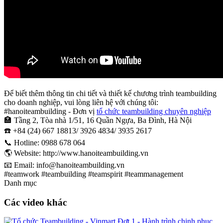
Để biết thêm thông tin chi tiết và thiết kế chương trình teambuilding
cho doanh nghiệp, vui lòng liên hệ với chúng tôi:
#hanoiteambuilding - Đơn vị
tổ chức teambuilding chuyên nghiệp
🏣 Tầng 2, Tòa nhà 1/51, 16 Quần Ngựa, Ba Đình, Hà Nội
☎️ +84 (24) 667 18813/ 3926 4834/ 3935 2617
📞 Hotline: 0988 678 064
🌎 Website: http://www.hanoiteambuilding.vn
📧 Email: info@hanoiteambuilding.vn
#teamwork #teambuilding #teamspirit #teammanagement
Danh mục
Các video khác