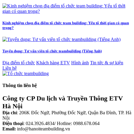
Kinh nghiệm chọn địa điểm tổ chức team building: Yếu tố thời gian có quan
trọng?
Tuyển dụng: Tư vấn viên tổ chức teambuilding (Tiếng Anh)
Địa điểm tổ chức
Khách hàng ETV
Hình ảnh
Tin tức & sự kiện
Liên hệ
Thông tin liên hệ
Công ty CP Du lịch và Truyền Thông ETV
Hà Nội
Địa chỉ
: 206K Đốc Ngữ, Phường Đốc Ngữ, Quận Ba Đình, TP. Hà
Nội
Điện thoại
: 024.3926.4834/ Hotline: 0988.678.064
Email:
info@hanoiteambuilding.vn