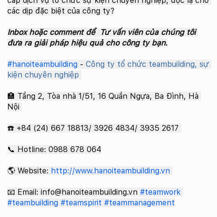
cấp dịch vụ tổ chức sự kiện chuyên nghiệp, độc lạ cho 
các dịp đặc biệt của công ty?
Inbox hoặc comment để  Tư vấn viên của chúng tôi 
đưa ra giải pháp hiệu quả cho công ty bạn.
#hanoiteambuilding
 -
 Công ty tổ chức teambuilding, sự 
kiện chuyên nghiệp
🏣 Tầng 2, Tòa nhà 1/51, 16 Quần Ngựa, Ba Đình, Hà 
Nội 
☎️ +84 (24) 667 18813/ 3926 4834/ 3935 2617 
📞 Hotline: 0988 678 064
🌎 Website: 
http://www.hanoiteambuilding.vn
📧 Email: info@hanoiteambuilding.vn 
#teamwork
#teambuilding
#teamspirit
#teammanagement