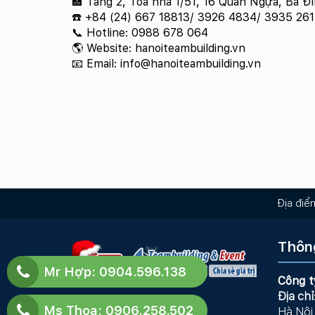
🏣 Tầng 2, Tòa nhà 1/51, 16 Quần Ngựa, Ba Đ
☎️ +84 (24) 667 18813/ 3926 4834/ 3935 261
📞 Hotline: 0988 678 064
🌎 Website: hanoiteambuilding.vn
📧 Email: info@hanoiteambuilding.vn
Địa điể
Thông
Mr Hợp: 0904.596.138
Công t
Địa chỉ
Ms Thoa: 0906.258.502
Hà Nội