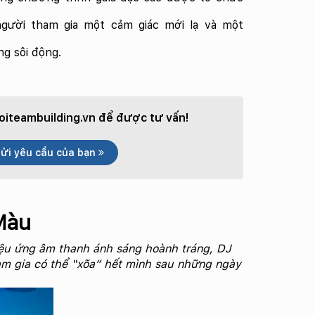
gười tham gia một cảm giác mới lạ và một
ng sôi động.
iteambuilding.vn
để được tư vấn!
ửi yêu cầu của bạn
Màu
hiệu ứng âm thanh ánh sáng hoành tráng, DJ
am gia có thể “xõa” hết mình sau những ngày