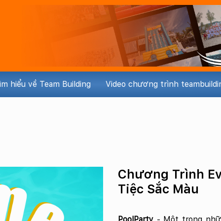
ìm hiểu về Team Building
Video chương trình teambuildi
Chương Trình Ev
Tiệc Sắc Màu
PoolParty
- Một trong nhữ