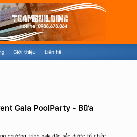
ng
Giới thiệu
Liên hệ
ent Gala PoolParty - Bữa
ng chương trình gala đặc sắc được tổ chức