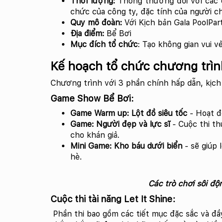
Thời lượng:
Thông thường đối với các c
chức của công ty, đặc tính của người ch
Quy mô đoàn:
Với Kịch bản Gala PoolPar
Địa điểm:
Bể Bơi
Mục đích tổ chức
: Tạo không gian vui v
Kế hoạch tổ chức chương trìn
Chương trình với 3 phần chính hấp dẫn, kịch 
Game Show Bể Bơi:
Game Warm up:
Lột đồ siêu tốc
- Hoạt đ
Game: Người đẹp và lực sĩ
- Cuộc thi t
cho khán giả.
Mini Game: Kho báu dưới biển
- sẽ giúp 
hè.
Các trò chơi sôi đ
Cuộc thi tài năng Let It Shine:
Phần thi bao gồm các tiết mục đặc sắc và đầ