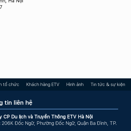
ình, Hà Nội
7
m tổ chức
Khách hàng ETV
Hình ảnh
Tin tức & sự kiện
 tin liên hệ
y CP Du lịch và Truyền Thông ETV Hà Nội
: 206K Đốc Ngữ, Phường Đốc Ngữ, Quận Ba Đình, TP.