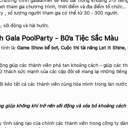
hương trình galadinner sẽ kéo dài trong khoảng 2-3 tiếng
ơi tham gia chương trình, thời điểm và địa điểm tổ chức...
ty , số lượng người tham gia có thể từ 30 - 300 người.
ẻ, sôi động và hài hước.
h Gala PoolParty - Bữa Tiệc Sắc Màu
tính là:
Game Show bể bơi, Cuộc thi tài năng Let It Shine,
ộng giúp các thành viên phá tan khoảng cách – giúp các th
hử thách sức mạnh của các cặp đôi sẽ mang lại những tiếng
lôi kéo tất cả các thành viên cùng hòa mình trong làn nướ
ộng giúp không khí trở nên sôi động và xóa bó khoảng cách 
y tình sáng tạo của chính các thành viên trong công ty dà