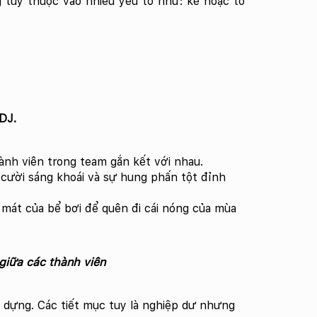
 tùy thuộc vào nhiều yếu tố như: kế hoặc tổ
 DJ.
ành viên trong team gắn kết với nhau.
 cười sáng khoái và sự hung phấn tột đỉnh
c mát của bể bơi để quên đi cái nóng của mùa
giữa các thành viên
n dựng. Các tiết mục tuy là nghiệp dư nhưng